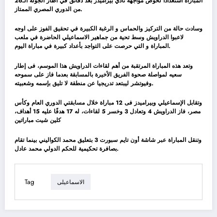
المباراة استعدادًا لخوض مواجهة نادي بيراميدز بعد دقائق في اطار الجولة الـ26
من الدوري المصري الممتاز.
وسادت حالة من التركيز والحماس و الرغبة الكبيرة في تحقيق الفوز على اوجه
لاعبوا الدراويش وسط تحية من جماهير الاسماعيلي الحاضرة في ملعب
المباراة و التي حرصت على التواجد بأعداد كبيرة في مباراة اليوم.
وتعد هذه المباراة المرتقبة من أهم لقاءات الدراويش هذا الموسم، فى إطار
سعيه لمواصلة صحوة الفريق الأخيرة بالمسابقة بعدما فاز على سموحه
وفيوتشر ليبتعد تدريجيا عن منطقة لا تليق بإسمه وشعبيته.
وتقابل الإسماعيلي وبيراميدز فى 12 مباراة خلال مسابقتي الدوري العام وكأس
مصر، فاز الدراويش 4 وتعادل 3 وخسر 5 لقاءات، له 17 هدفًا عليه 15 أهداف،
كلين شيت مباراتين
وتنقل المباراة عبر شاشة أون تايم سبورت 3 بتعليق محمد الكواليني بينما تقام
بصافرة تحكيمية للحكم الدولي محمد عادل.
Tag
الاسماعيلى