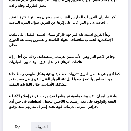
عودة محمد حمص مدرب الفريق إلى التدريبات بعد غيابه خلال الأيام الماضية
نظرًا لظروف وفاة والدته.
كما عاد إلى التدريبات الحارس الشاب عمر رضوان بعد انتهاء فترة التجنيد
الخاصة به ، و التي غاب على إثرها عن الفريق طوال الفترة الماضية .
وبدأ الفريق استعداداته لمواجهة فاركو مساء السبت المقبل على ملعب
الإسكندرية لحساب منافسات الجولة التاسعة والعشرين بمسابقة الدوري
المحلي.
وخاض لاعبو الدراويش الأساسيين تدريبات إستشفائية، وذلك من أجل إزالة
علامات الإرهاق في ظل ضيق الوقت بين المباريات.
كما أدى باقي عناصر الفريق تدريبات خططية وبدنية بشكل طبيعي وسط حالة
من الحماس والتحفز سعياً لنيل ثقة الجهاز الفني للفريق في حصد مقعد
بتشكيلة الأساسية خلال اللقاءات المقبلة.
واختتم المران بتقسيمة حماسية تم إيقافها عدة مرات بغرض إصلاح الأخطاء
الفنية والوقوف على مدى إستيعاب اللاعبين للجمل الخططية، فى حين أدى
حراس المرمى تدريبات قوية تحت إشراف مدربهم سيد توفيق.
Tag
التدريبات