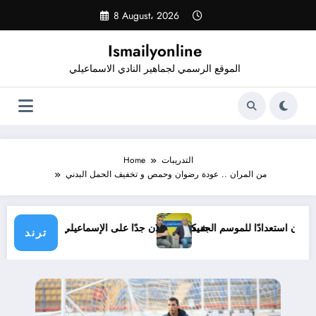
Skip
8 August، 2026
to
content
Ismailyonline
الموقع الرسمي لجماهير النادي الاسماعيلي
التدريبات
Home
من المران .. عودة رضوان وحمص و تخفيف الحمل البدني
عيلي حتى الآن استعدادًا للموسم الجديد
شيكابالا: زعلان جدًا على الإسماعيلي.. وال
ترند