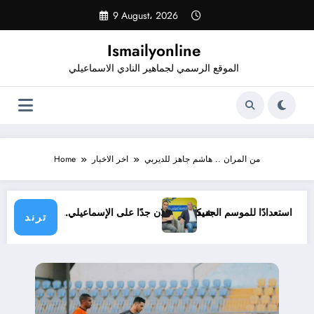
Skip
9 August، 2026
to
content
Ismailyonline
الموقع الرسمي لجماهير النادي الاسماعيلي
من المران .. هاشم جاهز للديربي
اخر الاخبار
Home
ي حتى الآن استعدادًا للموسم الجديد
شيكابالا: زعلان جدًا على الإسماعيلي.. والوز
ترند