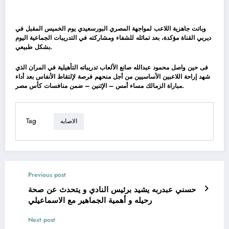
وباتت جاهزية اللاعب لمواجهة المصري البورسعيدي يوم الخميس المقبل في
ديربي القناة مؤكدة، بعد تماثله للشفاء ومشاركته في التدريبات الجماعية اليوم
بشكل طبيعي.
فى حين واصل محمود عبدالله صانع الألعاب تدريباته التأهيلية في المران الذي
شهد إراحة اللاعبين الأساسيين من أجل منحهم فرصة لإلتقاط الأنفاس بعد أداء
مباراة الزمالك مساء أمس – الإثنين – ضمن منافسات كأس مصر.
Tag
الاصابه
Previous post
حسني عبدربه يشيد برئيس النادي و يتحدث عن صحة
رحيله و أهمية الجماهير مع الاسماعيلي
Next post