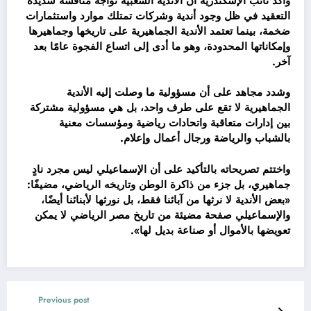
وأكد نائب الإسكندرية أن الأندية الشعبية تواجه منافسة شديدة
التعقيد في ظل وجود أندية وشركات تمتلك موارد واستثمارات
ضخمة، بينما تعتمد الأندية الجماهيرية على تاريخها وجماهيرها
وإمكاناتها المحدودة، وهو ما أدى إلى اتساع الفجوة عامًا بعد
آخر.
وشدد مجاهد على أن مسؤولية ما وصلت إليه الأندية
الجماهيرية لا تقع على طرف واحد، بل هي مسؤولية مشتركة
بين إدارات متعاقبة واتحادات رياضية ومؤسسات معنية
بالشباب والرياضة ورجال أعمال وإعلام.
واختتم تصريحاته بالتأكيد على أن الإسماعيلي ليس مجرد نادٍ
جماهيري، بل جزء من ذاكرة الوطن وتاريخه الرياضي، مضيفًا:
«بعض الأندية لا نرثها من آبائنا فقط، بل نورثها لأبنائنا أيضًا،
والإسماعيلي صفحة مضيئة من تاريخ مصر الرياضي لا يمكن
تعويضها بالأموال أو صناعة بديل لها».
Previous post