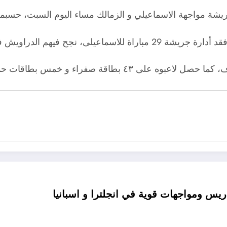
و أحرز الاسماعيلي 37 هدفًا و استقبلت شباكه 33 هدف، كما ح
باريس ومواجهات قوية في انجلترا و اسبانيا