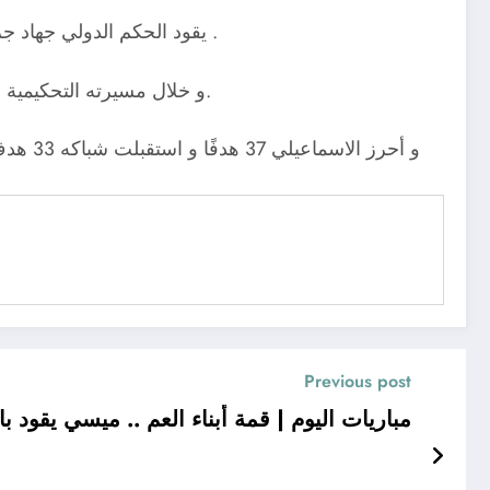
يقود الحكم الدولي جهاد جريشة مواجهة الاسماعيلي و الزمالك مساء اليوم السبت، حسبما أعلنت لجنة الحكام بالاتحاد المصري لكرة القدم بالأمس .
و خلال مسيرته التحكيمية فقد أدارة جريشة 29 مباراة للاسماعيلى، نجح فيهم الدراويش في تحقيق 9 انتصارات وتعادل في 13 لقاء وتلقى 7 هزائم.
Previous post
مباريات اليوم | قمة أبناء العم .. ميسي يقود 