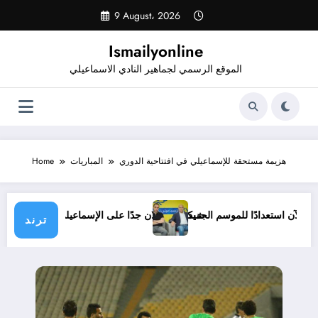
Skip
9 August، 2026
to
content
Ismailyonline
الموقع الرسمي لجماهير النادي الاسماعيلي
هزيمة مستحقة للإسماعيلي في افتتاحية الدوري
المباريات
Home
عيلي حتى الآن استعدادًا للموسم الجديد
شيكابالا: زعلان جدًا على الإسماعيلي.. وا
ترند