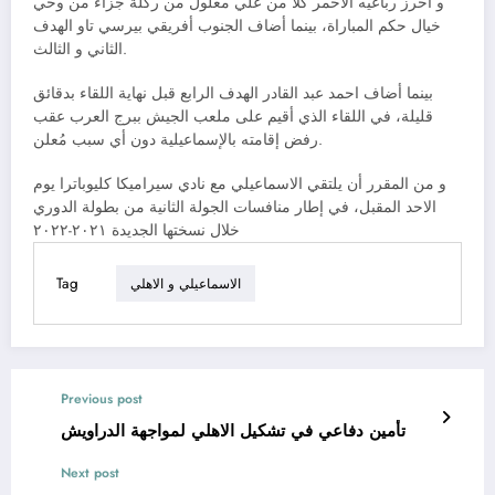
و أحرز رباعيه الأحمر كلاً من علي معلول من ركلة جزاء من وحي
خيال حكم المباراة، بينما أضاف الجنوب أفريقي بيرسي تاو الهدف
الثاني و الثالث.
بينما أضاف احمد عبد القادر الهدف الرابع قبل نهاية اللقاء بدقائق
قليلة، في اللقاء الذي أقيم على ملعب الجيش ببرج العرب عقب
رفض إقامته بالإسماعيلية دون أي سبب مُعلن.
و من المقرر أن يلتقي الاسماعيلي مع نادي سيراميكا كليوباترا يوم
الاحد المقبل، في إطار منافسات الجولة الثانية من بطولة الدوري
خلال نسختها الجديدة ٢٠٢١-٢٠٢٢
Tag
الاسماعيلي و الاهلي
Previous post
تأمين دفاعي في تشكيل الاهلي لمواجهة الدراويش
Next post