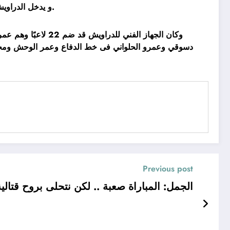
و يدخل الدراويش المباراة وهو يحتل المركز الرابع عشر في جدول الترتيب برصيد 23 نقطة ، بينما يتواجد فيوتشر في المركز الرابع برصيد 39 نقطة.
وكان الجهاز الفن
دسوقي وعمرو الحلواني فى خط الدفاع وعمر الوحش ومح
Previous post
الجمل: المباراة صعبة .. لكن نتحلى بروح قتالية 