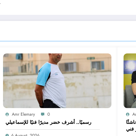
ت
Amr Elemary
0
A
 على غلق القيد.. الإسماعيلي بـ14 ناشئًا
رسميًا.. أشرف خضر مديرًا فنيًا للإسماعيلي
 فني
6 August، 2026