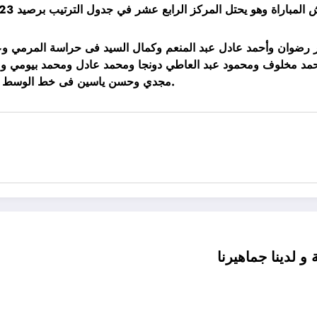
ي للدراويش قد ضم 22 لاعبًا وهم عمر رضوان وأحمد عادل عبد المنعم وكمال السيد 
مد مخلوف ومحمود عبد العاطي دونجا ومحمد عادل ومحمد بيومي وم
مجدي وحسن ياسين فى خط الوسط وحازم مرسي وخالد النبريصي ومحمد الشامي فى خط الهجوم.
و لدينا جماهيرنا