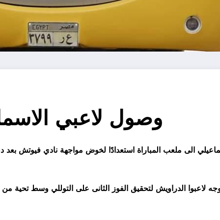
وصول لاعبي الاسما
لاسماعيلي الى ملعب المباراة استعدادًا لخوض مواجهة نادي فيوتش بع
جه لاعبوا الدراويش لتحقيق الفوز الثانى على التوللي وسط تحية م