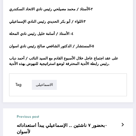
٢-الأستاذ / محمد مصيلحي رئيس نادي الاتحاد السكندري
٣-اللواء / أبو بكر الحديدي رئيس النادي الإسماعيلي
٤- الأستاذ / أسامة خليل رئيس نادي المحلة
٥-المستشار / الدكتور الشافعي صالح رئيس نادي اسوان
على عقد اجتماع عاجل خلال الأسبوع القادم مع السيد النائب / أحمد دياب
رئيس رابطة الأندية المحترفة لوضع استراتيجية للنهوض بهذه الأندية.
Tag
الاسماعيلى
Previous post
٠بحضور ٧ ناشئين .. الإسماعيلي يبدأ استعداداته
لأسوان