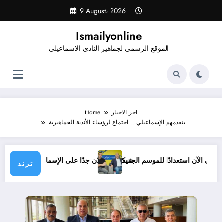
Skip
9 August، 2026
to
content
Ismailyonline
الموقع الرسمي لجماهير النادي الاسماعيلي
اخر الاخبار
Home
يتقدمهم الإسماعيلي .. اجتماع لرؤساء الأندية الجماهيرية
سماعيلي حتى الآن استعدادًا للموسم الجديد
شيكابالا: زعلان جدًا على الإسماعيلي.. 
ترند