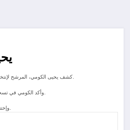
يحي
كشف يحيى الكومي، المرشح لإنتخابات النادي الإسماعيلي عن إنسحابه من إنتخابات الدراويش المقرر إقامتها يوم ٣١ اكتوبر الجاري بسبب ظروفه الصحية.
وأكد الكومي في تسجيل صوتي أن ظروفه الصحية و المادية أيضًا تمنعه من خوض الإنتخابات مضيفًا أن هذا الحمل ثقيل عليه ولا يمكنه تحمله.
وإختتم الكومي حديثه متمنيًا التوفيق للنادي وجماهيره الكبيرة في المرحلة المقبلة وأن يعود للمنافسة على الألقاب مرة أخرى.