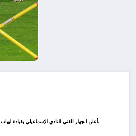
أعلن الجهاز الفني للنادي الإسماعيلي بقيادة ايهاب جلال عن قائمة الفريق لمواجهة نادي زد اف سي غد الثلاثاء في إطار منافسات الجولة الأولى من منافسات الدوري المصري الممتاز.