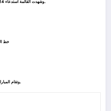
وشهدت القائمة استدعاء 24 لاعبًا من بينهم عدد كبير من الوجوه الصاعده، كما يتواجد الدولي التوجولي ياو أنور على الرغم من وصوله متأخرًا فترة إعداد الفريق.
خط ال
وتقام المباراة في تمام الساعة الرابعة من عصر غد الثلاثاء على ستاد القاهرة الدولي، وبحضور جماهيري غفير متوقع من جانب جماهير الدراويش.