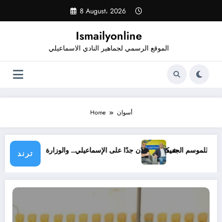
Skip
8 August، 2026
to
content
Ismailyonline
الموقع الرسمي لجماهير النادي الاسماعيلي
أسوان
Home
ستعدادًا للموسم الجديد
شيكابالا: زعلان جدًا على الإسماعيلي.. والوزارة لازم تشو
ترند