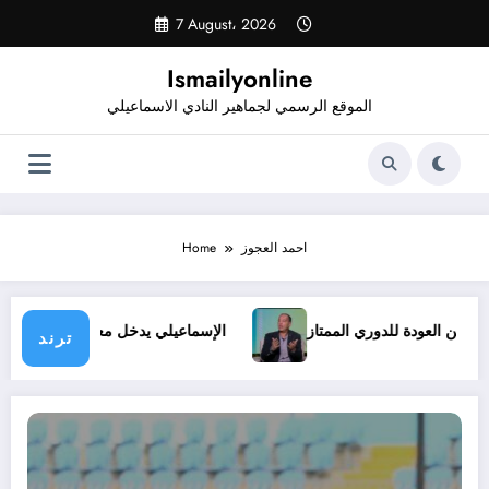
Skip
7 August، 2026
to
content
Ismailyonline
الموقع الرسمي لجماهير النادي الاسماعيلي
احمد العجوز
Home
بديل عن العودة للدوري الممتاز
الإسماعيلي يدخل معسكرًا مغلقًا 
ترند