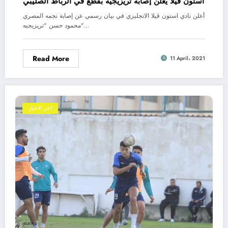
استون ڤيلا يعلن إصابة تريزيجيه بقطع في الرباط الصليبي
أعلن نادي استون ڤيلا الانجليزي في بيان رسمي عن إصابة نجمه المصري
محمود حسن "تريزيجيه"…
Read More
11 April، 2021
اخر الاخبار