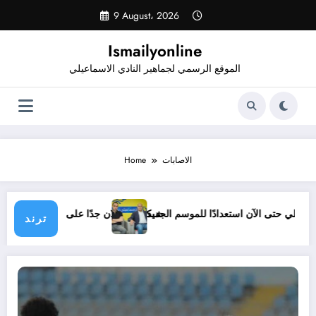
Skip
9 August، 2026
to
content
Ismailyonline
الموقع الرسمي لجماهير النادي الاسماعيلي
الاصابات
Home
د
قائمة الإسماعيلي حتى الآن استعدادًا للموسم الجديد
شيكابالا: زعلان
ترند