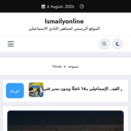
Skip
6 August، 2026
to
content
Ismailyonline
الموقع الرسمي لجماهير النادي الاسماعيلي
سموحة
Home
أسبوع على غلق القيد.. الإسماعيلي بـ14 ناشئًا وبدون مدير فني
ترند