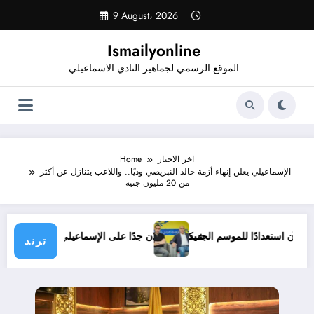
Skip
9 August، 2026
to
content
Ismailyonline
الموقع الرسمي لجماهير النادي الاسماعيلي
اخر الاخبار
Home
الإسماعيلي يعلن إنهاء أزمة خالد النبريصي وديًا.. واللاعب يتنازل عن أكثر
من 20 مليون جنيه
عيلي حتى الآن استعدادًا للموسم الجديد
شيكابالا: زعلان جدًا على الإسماعيلي.. وا
ترند