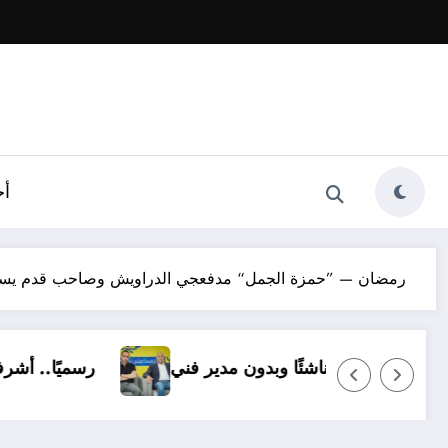
أخ
14 رمضان — ”حمزة الجمل“ مدفعجي الدراويش وصاحب قدم يسر
جديد
أسبوع على غلق القيد.. الإسماعيلي بـ14 ناشئًا وبدون مدير فني