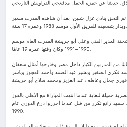
 ثم التحق بنادي غزل شبين، بعد أن شاهده المدرب سمير
تة المدير الفني وعلي أبو جريشة المدرب العام موسم
1990–1991 وكان وقتها عمره 19 عامًا.
 غياب دام 23 عامًا برفقة جيل عظيم غالبيتهم حاليًا من المدربين الكبار داخل مصر وخارجها أمثال سعفان
د فكري الصغير وبشير عبد الصمد وأحمد العجوز وياسر
قيادة علي أبو جريشة فاكهة الكرة المصرية جميلة للغاية عندما انتهت المباراة مع الأهلي بالفوز
 مشهد رائع تكرر من قبل عندما أحرزوا درع الدوري عام
1990.
تراف وقع حمزة الجمل للأهلي موسم 1992–1993 على استمارة للانضمام لصفوفه، ووقتها لا زال مقيدًا في سجلات الدراويش،