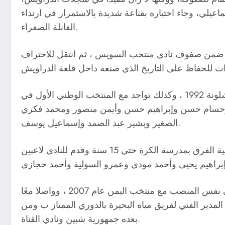
اعيلي، وجاء اختياره بقناعة شديدة بالاستمرار في ارتداء
الفانلة الصفراء.
وية بالإسماعيلي ففضل الرحيل عن الإسماعيلي عندما تم إحلال وتجديد الفريق عام 2000 ، ولعب ضمن صفوف نادي منتخب السويس ، ثم انتقل للاحتراف
و يعتبر حمزة الجمل لاعب دولي بقميص منتخب مصر منذ بدايته، حيث شارك مع المنتخب الأولمبي في أوليمبياد برشلونة 1992 ، وكذلك تواجد مع المنتخب الوطني الأول في
 وهاني رمزي وفوزي جمال وحسام حسن وإبراهيم حسن وأيمن منصور ومحمد فكري
الصغير وبشير عبد الصمد وإسماعيل يوسف.
عقب اعتزال كرة القدم اتجه الجمل للتدريب في قطاع الناشئين بالإسماعيلي عام 2003 ، وتدرج في تولي مسئولية الفرق بمدرسة الكرة حتي 15 سنة وقدم للنادي لاعبين
وعمل مساعدًا للكابتن محسن صالح الذي تولى القيادة الفنية لمنتخب ليبيا عام 2006 لمدة 6 أشهر، ثم رافقه في نفس المنصب مع منتخب اليمن عام 2007 ، وواصلا معًا
تدريب الإسماعيلي مع الكابتن إسماعيل حفني عام 2009. ثم تولي منصب المدير الفني لفريق مياه البحيرة بالدوري الممتاز ب ومن
بعده جمهورية شبين ونادي القناة.