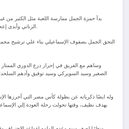
بدأ حمزة الجمل ممارسة اللعبة مثل الكثير من غ
الزناتي وأبدى إعجابه بقدراته البدنية والفنية وتوقع له مستقبلًا طيبًا وقام خميس دويدار بتصعيده للفريق الأول موسم 1988 وعمره 17 سنة.
التحق الجمل بصفوف الإسماعيلي بناء علي ترشيح محمد
الصغير وسيد السويركي وسيد توفيق وأدهم السلحدا
بهدف نظيف، وقتها تحولت رحلة العودة إلي الإسماعي