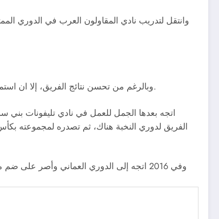
وانتقل لتدريب نادي المقاولون العرب في الدوري المم
وبالرغم من تحسن نتائج الفريق، إلا ان استمرار سموحة مهددًا بالهبوط للدرجة الثانية دفع مجلس الإدارة لإقالة الجمل وتعيين ميمي عبد الرازق مكانه في مايو 2011.
الفريق لدوري النخبة هناك، ثم تصدره لمجموعته بكأس 
وفي 2016 اتجه إلى الدوري العماني وأصر على 