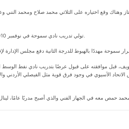
تاز وهناك وقع اختياره على الثلاثي محمد صلاح ومحمد النني 
تولي تدريب نادي سموحة في نوفمبر 2010 خلفًا للفرنسي باتريس نوفو المُقال بسبب سوء النتائج.
الاتحاد الآسيوي في وجود فرق قوية مثل الفيصلي الأردني وال
ضم محمد حمص معه في الجهاز الفني والذي أصبح مدربًا عامًا، لين