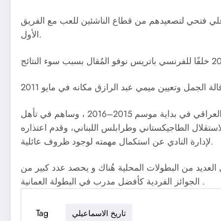
وعلي فتحي لتصعيدهم من قطاع الناشئين للعب مع الفريق
الأول.
اتجه بعدها الجمل للعمل في نادي تليفونات بني سويف، قبل موافقته على قبول عرضًا بتدريب نادي نفط الوسط العراقي في بداية موسم 2015–2016 ، وساهم في تأهل
استقلال الطاجيكستاني وطرابلس اللبناني، وقدم اعتذاره
لإدارة النادي عن استكمال مهمته لوجود ظروف عائلية.
ال العديد من البطولات المحلية هُناك و يحصد عدد كبير من
الجوائز الفردية كأفضل مدرب في البطولة العمانية .
Tag
تاريخ الاسماعيلي