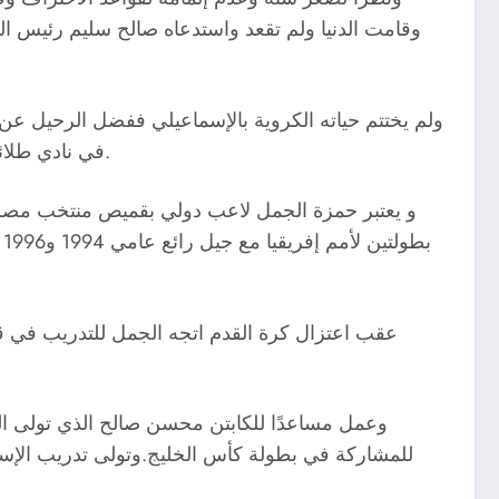
وقامت الدنيا ولم تقعد واستدعاه صالح سليم رئيس الناد
في نادي طلائع الجيش ، وسرعان ما أعلن اعتزاله لكرة القدم بعد ثلاث سنوات للحفاظ على التاريخ الذي صنعه داخل قلعة الدراويش.
ب