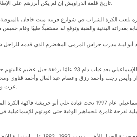
تاريخ قلعة الدراويش إن لم يكن أبرزهم علي الإطلاق، حديثنا عن حمزة الجمل مدفعجي الدراويش التاريخي.
يره يلعب الكرة الشراب في شوارع قريته ميت خاقان بالمنوفية
 أبو ليلة مدرب حراس المرمى المخضرم الذي قدمه للراحل شح
وساهم مع الفريق في إحراز درع الدوري الممتاز للإسماعيلي بعد
ر وأيمن رجب وأحمد رزق وعصام عبد العال وأحمد قناوي ومحم
عزت وفوزي جمال وعاطف عبد العزيز ومحمد صلاح أبو جريشة.
وله ايضًا ذكرياته عن بطولة كأس مصر التي أحرزها الإسماعيلي عام 1997 تحت 
لية لفرحة غامرة للجماهير الوفية حتى عودتهم للإسماعيلية في
ونظرًا لصغر سنه وعدم إلمامه لقواعد الاح