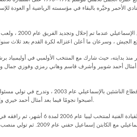
ي الأحمر وخيَّره بالبقاء في مؤسسته الرياضية أو العودة للإسم
ولم يختتم حياته الكر
طولتين لأمم إفريقيا مع جيل رائع عامي 1994 و1996 أمثال أحمد شوبير وأشرف قاسم
أصبحوا نجومًا فيما بعد أمثال أحمد خيري وإبراهيم يحيى وأحمد مودي وعمرو السولية وأحمد حجازي.
للمشاركة في بطولة كأس الخليج.وتولى 