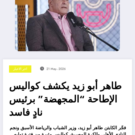
21 May، 2026
اخر الاخبار
طاهر أبو زيد يكشف كواليس
الإطاحة “المجهضة” برئيس
نادٍ فاسد
فجّر الكابتن طاهر أبو زيد، وزير الشباب والرياضة الأسبق ونجم
النادي الأهلي والكرة المصرية، كواليس مثيرة من فترة توليه