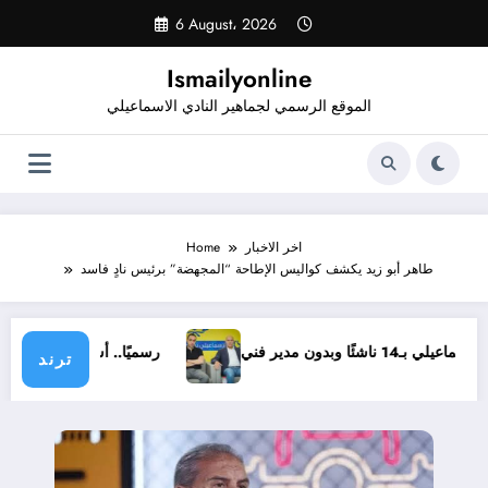
Skip
6 August، 2026
to
content
Ismailyonline
الموقع الرسمي لجماهير النادي الاسماعيلي
اخر الاخبار
Home
طاهر أبو زيد يكشف كواليس الإطاحة “المجهضة” برئيس نادٍ فاسد
إسماعيلي بـ14 ناشئًا وبدون مدير فني
رسميًا.. أشرف خضر
ترند