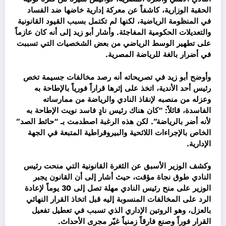
الحقبة الوزارية، كاشفاً عن معركة إدارية خاضها ضد الفساد
في المنظومة الرياضية، لكنها لم تكتمل بسبب القيود القانونية
والتعديلات الحكومية المفاجئة. وأشار أبو زيد إلى أنه كان عازماً
على تطهير الوسط الرياضي من بعض الشخصيات التي تسببت
في أضرار بالغة للرياضة المصرية.
وأوضح أبو زيد في تصريحاته أنه رصد مخالفات جسيمة تخص
رئيس أحد الأندية، اتخذ على إثرها قراراً فورياً بالإطاحة به
وعزله من منصبه لإنقاذ النادي والرياضة من ممارساته
الفاسدة، قائلاً: “كان هناك رئيس نادٍ فاسد نويت الإطاحة به
لأنه أضر بالرياضة”. لكن هذه الرغبة اصطدمت بـ “حائط الصد”
الخاص بالإجراءات اللائحية والبيروقراطية المتبعة في الجهة
الإدارية.
وكشف الوزير الأسبق عن الثغرة القانونية التي منحت رئيس
النادي طوق نجاة مؤقت، حيث أشار إلى أن القانون يجبر
الوزير على منح رئيس النادي مهلة تصل إلى 30 يوماً لإعادة
الرد على المخالفات المنسوبة إليه قبل اتخاذ القرار النهائي
بالعزل، وهو الروتين الإداري الذي تسبب في تعطيل تفعيل
القرار فوراً وصنع فارقاً زمنياً غيّر مجرى الأحداث.